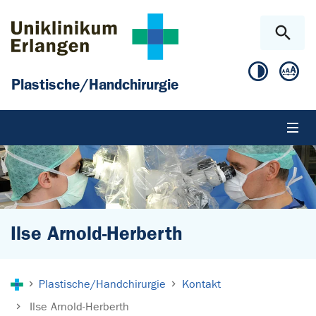
Zum Hauptinhalt springen
Skip to page footer
Plastische/Handchirurgie
Ilse Arnold-Herberth
Sie sind hier:
Plastische/Handchirurgie
Kontakt
Ilse Arnold-Herberth