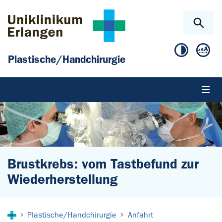
Zum Hauptinhalt springen
Skip to page footer
Plastische/Handchirurgie
Brustkrebs: vom Tastbefund zur
Wiederherstellung
Sie sind hier:
Plastische/Handchirurgie
Anfahrt