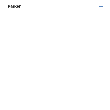
Parken
Anreise mit dem Flugzeug
Lageplan/Orientierung vor Ort
Notfall